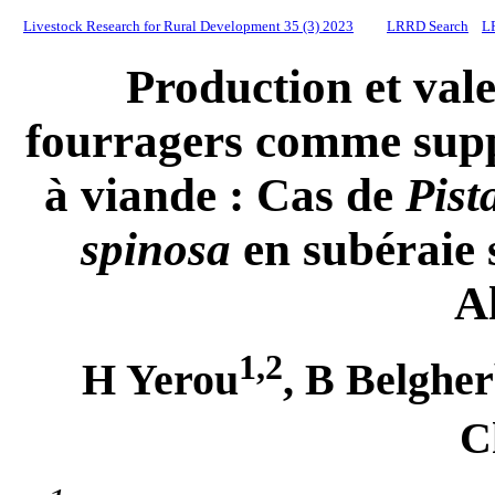
Livestock Research for Rural Development 35 (3) 2023
LRRD Search
L
Production et vale
fourragers comme supp
à viande : Cas de
Pist
spinosa
en subéraie 
A
1,2
H Yerou
, B Belgher
C