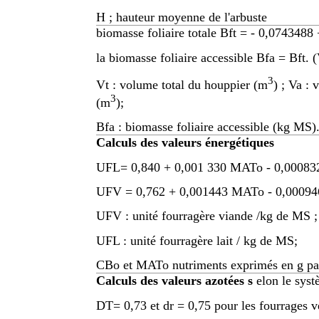
H ; hauteur moyenne de l'arbuste
biomasse foliaire totale Bft = - 0,074348
la biomasse foliaire accessible Bfa = Bft. 
3
Vt : volume total du houppier (m
) ; Va :
3
(m
);
Bfa : biomasse foliaire accessible (kg MS)
Calculs des valeurs énergétiques
UFL= 0,840 + 0,001 330 MATo - 0,00083
UFV = 0,762 + 0,001443 MATo - 0,00094
UFV : unité fourragère viande /kg de MS ;
UFL : unité fourragère lait / kg de MS;
CBo et MATo nutriments exprimés en g par
Calculs des valeurs azotées s
elon le syst
DT= 0,73 et dr = 0,75 pour les fourrages ve