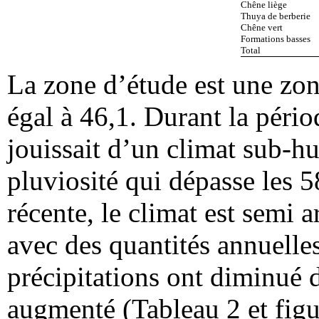
Chêne liège
Thuya de berberie
Chêne vert
Formations basses
Total
La zone d’étude est une zon
égal à 46,1. Durant la péri
jouissait d’un climat sub-h
pluviosité qui dépasse les 
récente, le climat est semi 
avec des quantités annuelle
précipitations ont diminué 
augmenté (Tableau 2 et figu