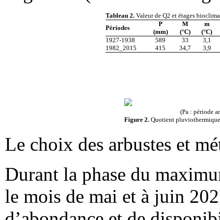
Tableau 2.
Valeur de Q2 et étages bioclima
P
M
m
Périodes
(mm)
(°C)
(°C)
1927-1938
589
33
3,1
1982_2015
415
34,7
3,9
(Pa : période a
Figure 2.
Quotient pluviothermique
Le choix des arbustes et mé
Durant la phase du maximum
le mois de mai et à juin 2022
d’abondance et de disponibil