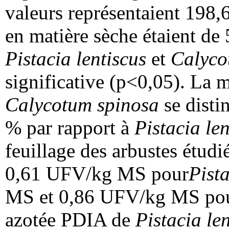
valeurs représentaient 198,
en matière sèche étaient de
Pistacia lentiscus
et
Calyco
significative (p<0,05). La m
Calycotum spinosa
se disti
% par rapport à
Pistacia len
feuillage des arbustes étud
0,61 UFV/kg MS pour
Pista
MS et 0,86 UFV/kg MS po
azotée PDIA de
Pistacia le